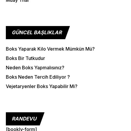
Class Categories
Cardio
Outdoor Exercise
GÜNCEL BAŞLIKLAR
Zoomba Dance
Boks Yaparak Kilo Vermek Mümkün Mü?
Contact Info
Boks Bir Tutkudur
Neden Boks Yapmalısınız?
467 Davidson ave
Boks Neden Tercih Ediliyor ?
Los Angeles CA 95716
Vejetaryenler Boks Yapabilir Mi?
Get directions
RANDEVU
[bookly-form]