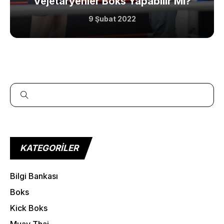
Vejetaryenler Boks Yapabilir Mi?
9 Şubat 2022
More Pages
KATEGORILER
Membership
Bilgi Bankası
Our Trainers
Boks
Sample Class
Kick Boks
Muay Thai