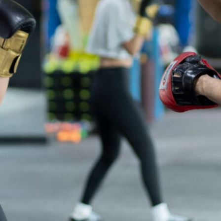
More Pages
Membership
Our Trainers
Sample Class
Us
Class Categories
Cardio