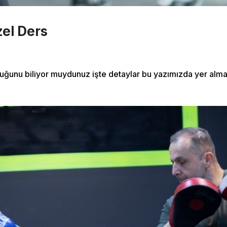
s
Outdoor Exercise
Zoomba Dance
zel Ders
Contact Info
uğunu biliyor muydunuz işte detaylar bu yazımızda yer alma
467 Davidson ave
Los Angeles CA 95716
Get directions