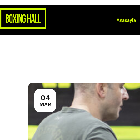
Anasayfa
04
MAR