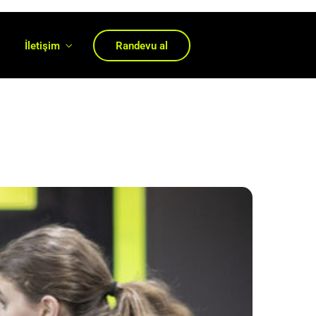
ı
İletişim
Randevu al