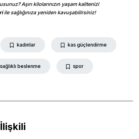
sunuz? Aşırı kilolarınızın yaşam kalitenizi
Contact Info
ri
ile sağlığınıza yeniden kavuşabilirsiniz!
467 Davidson ave
Los Angeles CA 95716
kadınlar
kas güçlendirme
Get directions
sağlıklı beslenme
spor
İlişkili