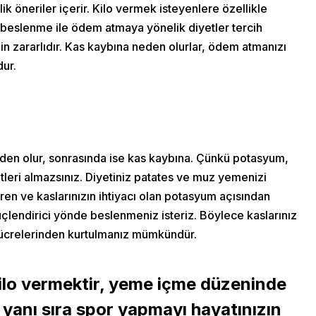
 öneriler içerir. Kilo vermek isteyenlere özellikle
p beslenme ile ödem atmaya yönelik diyetler tercih
n zararlıdır. Kas kaybına neden olurlar, ödem atmanızı
dur.
neden olur, sonrasında ise kas kaybına. Çünkü potasyum,
leri almazsınız. Diyetiniz patates ve muz yemenizi
iren ve kaslarınızın ihtiyacı olan potasyum açısından
güçlendirici yönde beslenmeniz isteriz. Böylece kaslarınız
 hücrelerinden kurtulmanız mümkündür.
 kilo vermektir, yeme içme düzeninde
in yanı sıra spor yapmayı hayatınızın