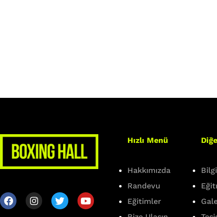
Hızlı Menü
Diğe
Hakkımızda
Bilg
Randevu
Eği
Eğitimler
Gale
Bize Ulaşın
Tesi