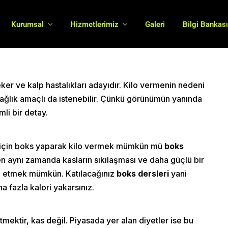
Boxinghall
11 Ocak 2023
Boks
Kurumsal
Hizmetlerimiz
Galeri
Bilgi Bankas
ker ve kalp hastalıkları adayıdır. Kilo vermenin nedeni
sağlık amaçlı da istenebilir. Çünkü görünümün yanında
li bir detay.
i için boks yaparak kilo vermek mümkün mü
boks
rken aynı zamanda kasların sıkılaşması ve daha güçlü bir
e etmek mümkün. Katılacağınız
boks dersleri
yani
a fazla kalori yakarsınız.
ktir, kas değil. Piyasada yer alan diyetler ise bu