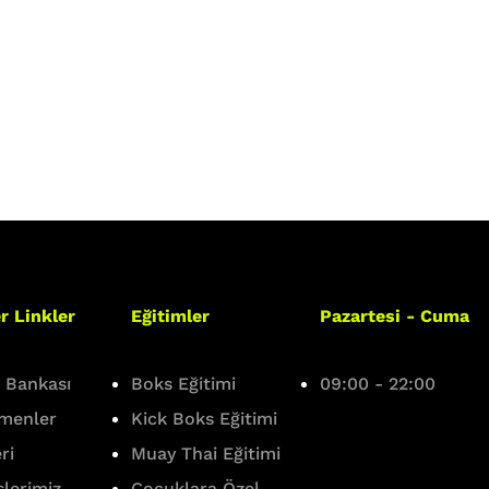
r Linkler
Eğitimler
Pazartesi - Cuma
i Bankası
Boks Eğitimi
09:00 - 22:00
tmenler
Kick Boks Eğitimi
ri
Muay Thai Eğitimi
info@boxinghall.co
slerimiz
Çocuklara Özel