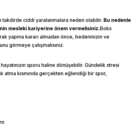
 takdirde ciddi yaralanmalara neden olabilir.
Bu nedenle
inin mesleki kariyerine önem vermelisiniz.
Boks
rak yapma kararı almadan önce, bedeninizin ve
ğunu görmeye çalışmalısınız.
More Pages
Membership
ayatınızın sporu haline dönüşebilir. Gündelik stresi
Our Trainers
uk atma kısmında gerçekten eğlendiği bir spor,
Sample Class
Us
Class Categories
Cardio
s
mi
Outdoor Exercise
Zoomba Dance