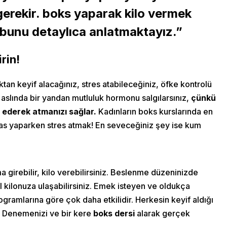
 gerekir. boks yaparak kilo vermek
unu detaylıca anlatmaktayız.”
rin!
an keyif alacağınız, stres atabileceğiniz, öfke kontrolü
 aslında bir yandan mutluluk hormonu salgılarsınız,
çünkü
t ederek atmanızı sağlar.
Kadınların boks kurslarında en
kas yaparken stres atmak! En seveceğiniz şey ise kum
ma girebilir, kilo verebilirsiniz. Beslenme düzeninizde
l kilonuza ulaşabilirsiniz. Emek isteyen ve oldukça
ogramlarına göre çok daha etkilidir. Herkesin keyif aldığı
r! Denemenizi ve bir kere
boks dersi
alarak gerçek