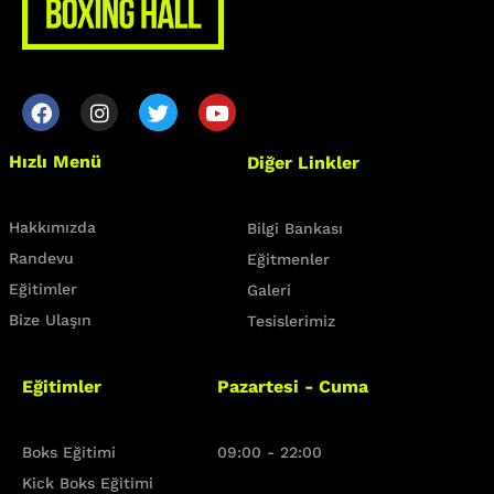
Our Trainers
Sample Class
Class Categories
Cardio
Hızlı Menü
Diğer Linkler
Outdoor Exercise
Zoomba Dance
Hakkımızda
Bilgi Bankası
Randevu
Eğitmenler
Contact Info
Eğitimler
Galeri
Bize Ulaşın
Tesislerimiz
467 Davidson ave
Los Angeles CA 95716
Eğitimler
Pazartesi - Cuma
Get directions
Boks Eğitimi
09:00 - 22:00
Kick Boks Eğitimi