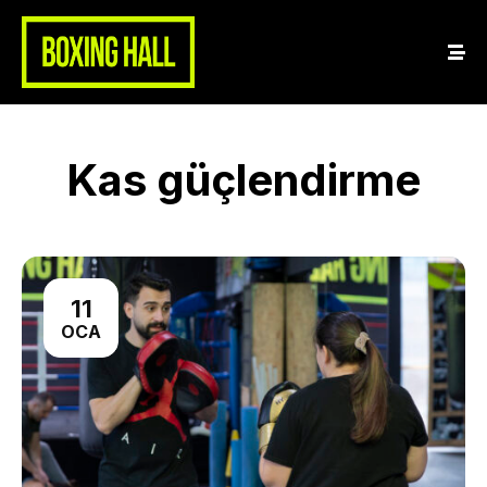
Kas güçlendirme
11
OCA
Home
About Us