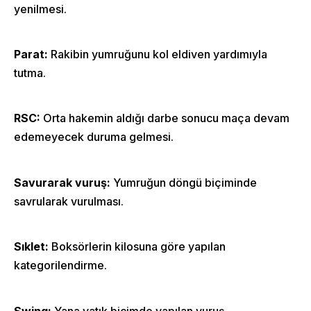
yenilmesi.
Parat:
Rakibin yumruğunu kol eldiven yardımıyla
tutma.
RSC:
Orta hakemin aldığı darbe sonucu maça devam
edemeyecek duruma gelmesi.
Savurarak vuruş:
Yumruğun döngü biçiminde
savrularak vurulması.
Sıklet:
Boksörlerin kilosuna göre yapılan
kategorilendirme.
Swing:
Yana yatık bicimde yapılan vuruş.