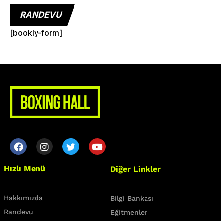
RANDEVU
[bookly-form]
Hızlı Menü
Diğer Linkler
Hakkımızda
Bilgi Bankası
Randevu
Eğitmenler