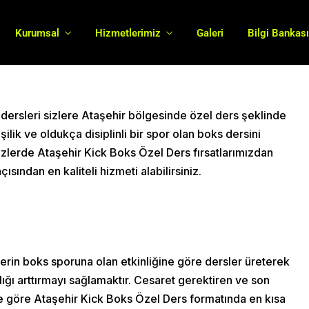
Boxinghall
13 Ekim 2020
Boks
Kurumsal
Hizmetlerimiz
Galeri
Bilgi Bankas
dersleri sizlere Ataşehir bölgesinde özel ders şeklinde
şilik ve oldukça disiplinli bir spor olan boks dersini
izlerde Ataşehir Kick Boks Özel Ders fırsatlarımızdan
sından en kaliteli hizmeti alabilirsiniz.
rin boks sporuna olan etkinliğine göre dersler üreterek
lığı arttırmayı sağlamaktır. Cesaret gerektiren ve son
ize göre Ataşehir Kick Boks Özel Ders formatında en kısa