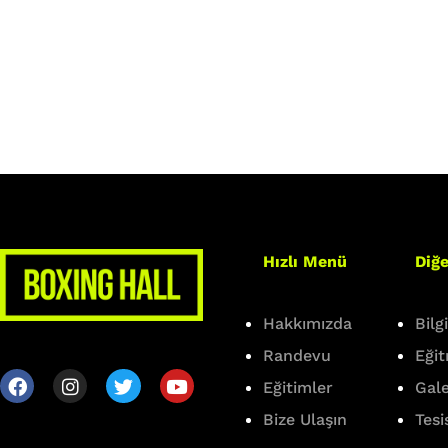
Hızlı Menü
Diğe
Hakkımızda
Bilg
Randevu
Eği
Eğitimler
Gale
Bize Ulaşın
Tesi