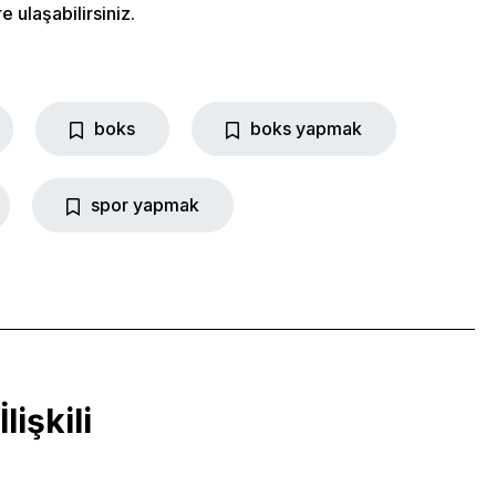
e ulaşabilirsiniz.
boks
boks yapmak
spor yapmak
More Pages
İlişkili
Membership
Our Trainers
Sample Class