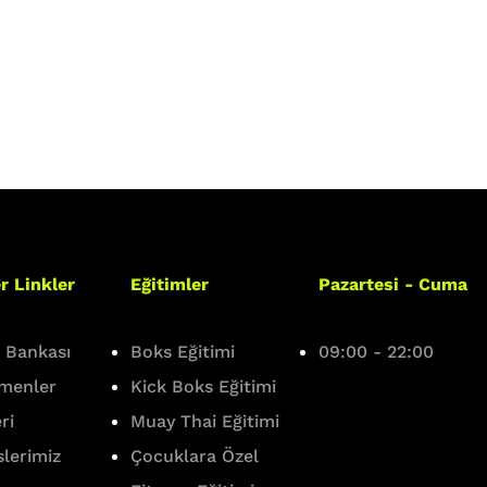
r Linkler
Eğitimler
Pazartesi - Cuma
i Bankası
Boks Eğitimi
09:00 - 22:00
tmenler
Kick Boks Eğitimi
ri
Muay Thai Eğitimi
info@boxinghall.co
slerimiz
Çocuklara Özel