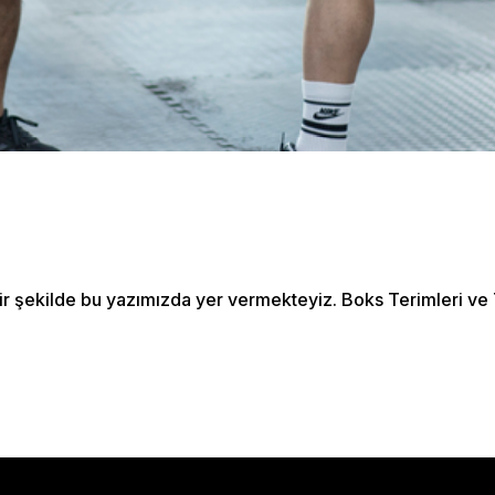
s
Outdoor Exercise
Zoomba Dance
Contact Info
467 Davidson ave
Los Angeles CA 95716
Get directions
bir şekilde bu yazımızda yer vermekteyiz. Boks Terimleri ve T