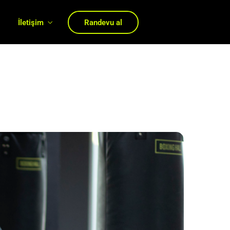
ı
İletişim
Randevu al
i