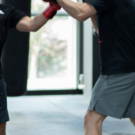
More Pages
Membership
Our Trainers
Sample Class
Us
Class Categories
Cardio