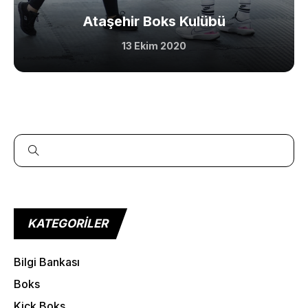
Sample Class
Ataşehir Boks Kulübü
13 Ekim 2020
Class Categories
Cardio
Outdoor Exercise
Zoomba Dance
Contact Info
467 Davidson ave
KATEGORILER
Los Angeles CA 95716
Get directions
Bilgi Bankası
Boks
Kick Boks