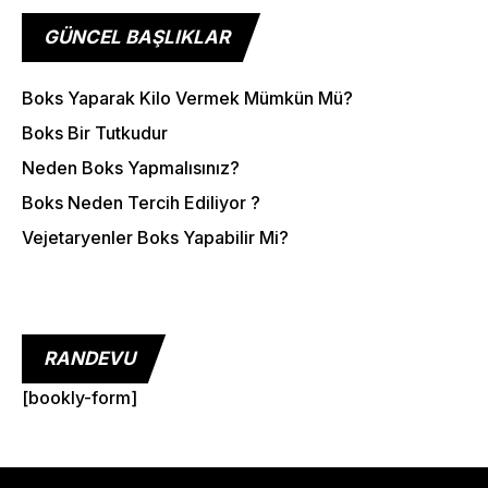
Cardio
GÜNCEL BAŞLIKLAR
Outdoor Exercise
Zoomba Dance
Boks Yaparak Kilo Vermek Mümkün Mü?
Boks Bir Tutkudur
Contact Info
Neden Boks Yapmalısınız?
467 Davidson ave
Boks Neden Tercih Ediliyor ?
Vejetaryenler Boks Yapabilir Mi?
Los Angeles CA 95716
Get directions
RANDEVU
[bookly-form]