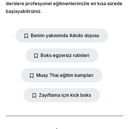
derslere profesyonel eğitmenlerimizle en kısa sürede
başlayabilirsiniz.
Benim yakınımda Aikido dojosu
Home
Boks egzersiz rutinleri
About Us
Classes
Muay Thai eğitim kampları
Shop
Zayıflama için kick boks