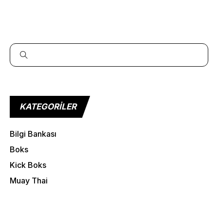
KATEGORILER
More Pages
Bilgi Bankası
Membership
Boks
Our Trainers
Kick Boks
Sample Class
Muay Thai
Class Categories