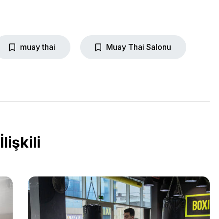
muay thai
Muay Thai Salonu
İlişkili
More Pages
Membership
Our Trainers
Sample Class