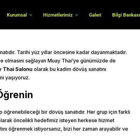
Boxinghall
10 Kasım 2020
Muay Thai
Kurumsal
Hizmetlerimiz
Galeri
Bilgi Bankas
tıdır. Tarihi yüz yıllar öncesine kadar dayanmaktadır.
de olmasını sağlayan Muay Thai’ye günümüzde de
 Thai Salonu
olarak bu kadim dövüş sanatını
ni yaşıyoruz.
Öğrenin
 öğrenebileceği bir dövüş sanatıdır. Her grup için farklı
larak öncelikli hedefimiz isteyen herkese hizmet
nı öğrenmek istiyorsanız, bizi her zaman arayabilir ve