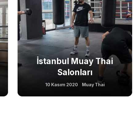
Us
Class Categories
Cardio
s
Outdoor Exercise
Zoomba Dance
Contact Info
İstanbul Muay Thai
Salonları
467 Davidson ave
10 Kasım 2020
Muay Thai
Los Angeles CA 95716
Get directions