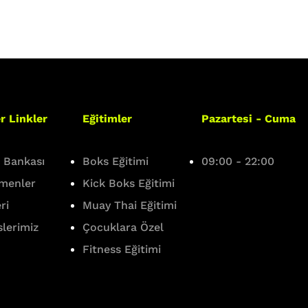
r Linkler
Eğitimler
Pazartesi - Cuma
i Bankası
Boks Eğitimi
09:00 - 22:00
tmenler
Kick Boks Eğitimi
ri
Muay Thai Eğitimi
info@boxinghall.co
slerimiz
Çocuklara Özel
(0216) 5
Fitness Eğitimi