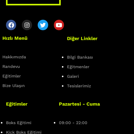
More Pages
Hızlı Menü
Diğer Linkler
Membership
Our Trainers
Hakkımızda
Bilgi Bankası
Sample Class
Randevu
Eğitmenler
Eğitimler
Galeri
Class Categories
Bize Ulaşın
Tesislerimiz
Cardio
Eğitimler
Pazartesi - Cuma
Outdoor Exercise
Zoomba Dance
Boks Eğitimi
09:00 - 22:00
Contact Info
Kick Boks Eğitimi