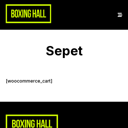
Sepet
Home
About Us
[woocommerce_cart]
Classes
Shop