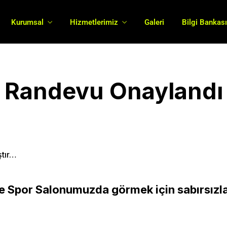
Kurumsal
Hizmetlerimiz
Galeri
Bilgi Bankas
Randevu Onaylandı
tır…
nde Spor Salonumuzda görmek için sabırsızl
More Pages
Membership