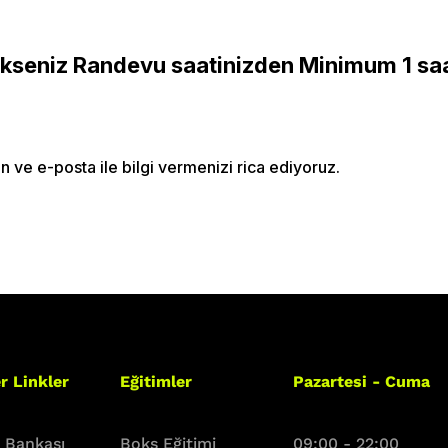
Our Trainers
Sample Class
seniz Randevu saatinizden Minimum 1 saat
Us
Class Categories
Cardio
e e-posta ile bilgi vermenizi rica ediyoruz.
s
Outdoor Exercise
Zoomba Dance
Contact Info
467 Davidson ave
Los Angeles CA 95716
r Linkler
Eğitimler
Pazartesi - Cuma
Get directions
i Bankası
Boks Eğitimi
09:00 - 22:00