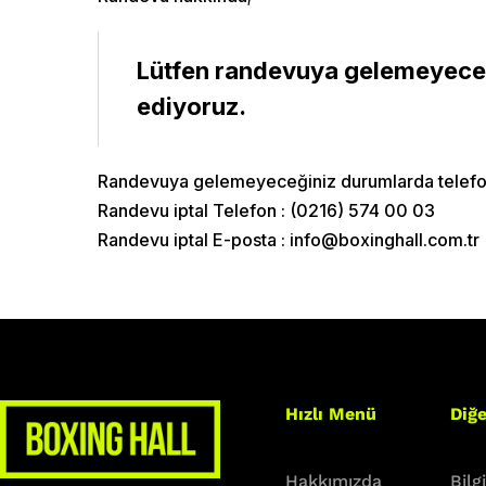
Home
Lütfen randevuya gelemeyecek
About 
ediyoruz.
Randevuya gelemeyeceğiniz durumlarda telefon v
Classe
Randevu iptal Telefon :
(0216) 574 00 03
Randevu iptal E-posta :
info@boxinghall.com.tr
Shop
Hızlı Menü
Diğe
Hakkımızda
Bilg