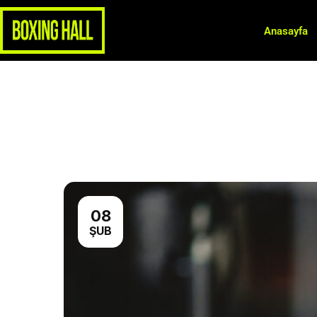
Anasayfa
08
ŞUB