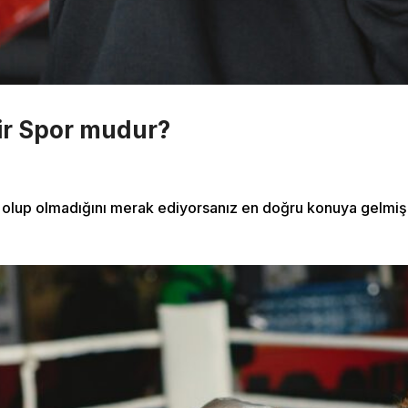
ir Spor mudur?
More Pages
ı olup olmadığını merak ediyorsanız en doğru konuya gelmiş
Membership
Our Trainers
Sample Class
Us
Class Categories
Cardio