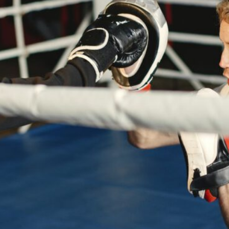
s
Outdoor Exercise
Zoomba Dance
Contact Info
467 Davidson ave
Los Angeles CA 95716
Get directions