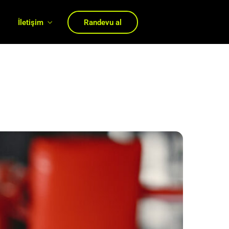
ı
İletişim
Randevu al