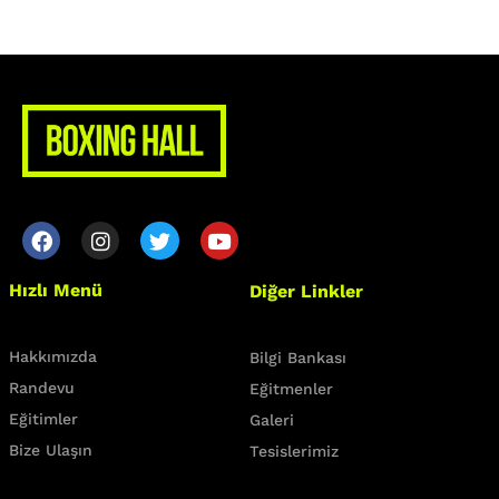
Class Categories
Cardio
Outdoor Exercise
Zoomba Dance
Contact Info
467 Davidson ave
Hızlı Menü
Diğer Linkler
Los Angeles CA 95716
Get directions
Hakkımızda
Bilgi Bankası
Randevu
Eğitmenler
Eğitimler
Galeri
Bize Ulaşın
Tesislerimiz