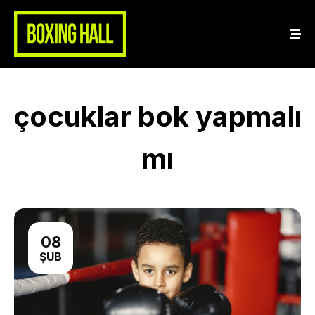
çocuklar bok yapmalı
mı
08
ŞUB