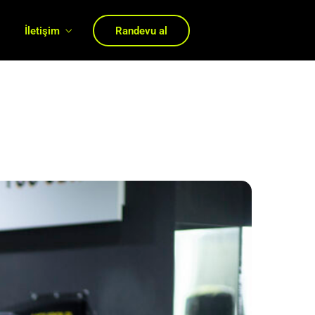
ı
İletişim
Randevu al