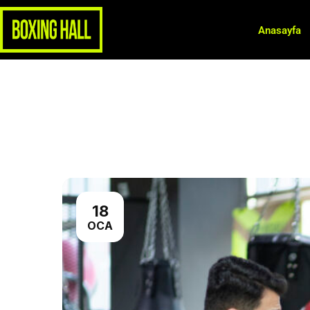
Anasayfa
18
OCA