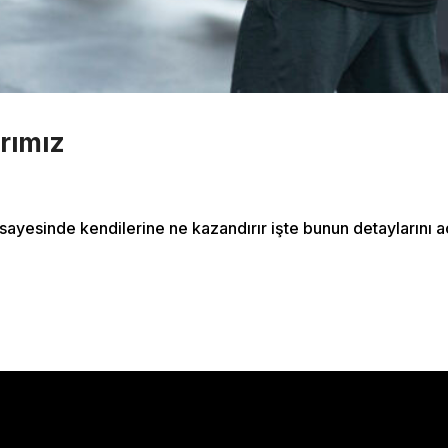
s
Zoomba Dance
Contact Info
467 Davidson ave
rımız
Los Angeles CA 95716
Get directions
ayesinde kendilerine ne kazandırır işte bunun detaylarını aç