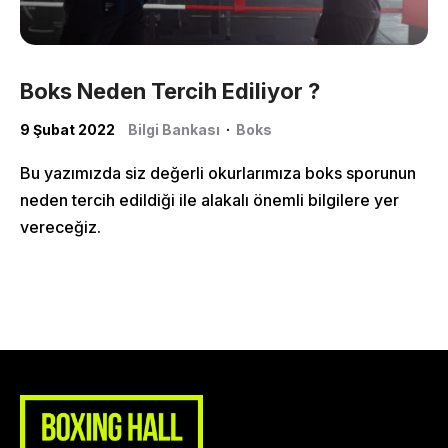
Shop
Boks Neden Tercih Ediliyor ?
9 Şubat 2022
Bilgi Bankası
·
Boks
Bu yazımızda siz değerli okurlarımıza boks sporunun
neden tercih edildiği ile alakalı önemli bilgilere yer
vereceğiz.
More Pages
Membership
Our Trainers
Sample Class