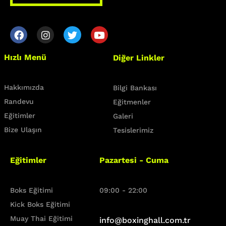
Class Categories
Hızlı Menü
Diğer Linkler
Cardio
Outdoor Exercise
Zoomba Dance
Hakkımızda
Bilgi Bankası
Randevu
Eğitmenler
Contact Info
Eğitimler
Galeri
Bize Ulaşın
Tesislerimiz
467 Davidson ave
Los Angeles CA 95716
Eğitimler
Pazartesi - Cuma
Get directions
Boks Eğitimi
09:00 - 22:00
Kick Boks Eğitimi
Muay Thai Eğitimi
info@boxinghall.com.tr