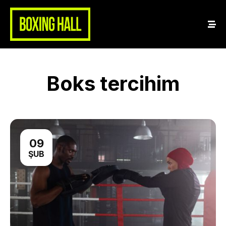
Boks tercihim
09
ŞUB
Home
About Us
Classes