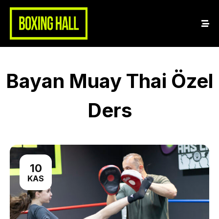
Bayan Muay Thai Özel
Ders
10
Home
KAS
About Us