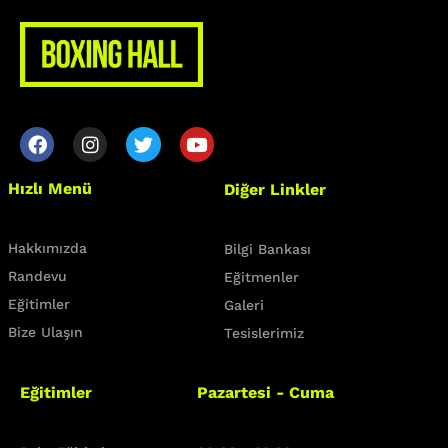
Membership
Our Trainers
Sample Class
Class Categories
Cardio
Hızlı Menü
Diğer Linkler
Outdoor Exercise
Zoomba Dance
Hakkımızda
Bilgi Bankası
Contact Info
Randevu
Eğitmenler
Eğitimler
Galeri
467 Davidson ave
Bize Ulaşın
Tesislerimiz
Los Angeles CA 95716
Eğitimler
Pazartesi - Cuma
Get directions