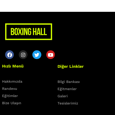
Class Categories
Cardio
Outdoor Exercise
Zoomba Dance
Contact Info
467 Davidson ave
Hızlı Menü
Diğer Linkler
Los Angeles CA 95716
Hakkımızda
Get directions
Bilgi Bankası
Randevu
Eğitmenler
Eğitimler
Galeri
Bize Ulaşın
Tesislerimiz