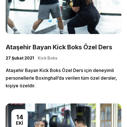
Home
About Us
Classes
Ataşehir Bayan Kick Boks Özel Ders
27 Şubat 2021
Kick Boks
Shop
Ataşehir Bayan Kick Boks Özel Ders için deneyimli
personellerle Boxinghall’da verilen tüm özel dersler,
kişiye özeldir.
14
EKI